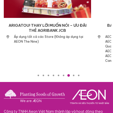
ARIGATOU! THAY LỜI MUỐN NÓI – ƯU ĐÃI
BA
THẺ AGRIBANK JCB
Áp dụng tất cả các Store (Không áp dụng tại
AEON
AEON The Nine)
AEON
Quan
AEON
AEON
Cana
Công ty TNHH Aeon Việt Nam thành lập và hoạt động theo