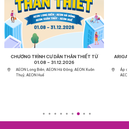
CHƯƠNG TRÌNH CƯ DÂN THÂN THIẾT TỪ
ARIGAT
01.08 – 31.12.2026
AEON Long Biên, AEON Hà Đông, AEON Xuân
Áp d
Thuỷ, AEON Huế
AEON