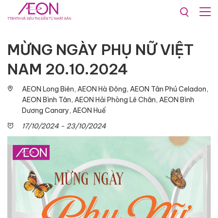
Khuyến mãi & Sự kiện
MỪNG NGÀY PHỤ NỮ VIỆT
NAM 20.10.2024
AEON Long Biên, AEON Hà Đông, AEON Tân Phú Celadon,
AEON Bình Tân, AEON Hải Phòng Lê Chân, AEON Bình
Dương Canary, AEON Huế
17/10/2024 - 23/10/2024