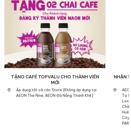
TẶNG CAFÉ TOPVALU CHO THÀNH VIÊN
NHẬN T
MỚI
Áp dụng tất cả các Store (Không áp dụng tại
AEON
AEON The Nine, AEON Đà Nẵng Thanh Khê)
Tạ Q
Long
Chân
Huế,
City
PARK