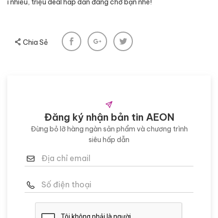
i
nhiều
,
triệu
deal
hấp
dẫn
đang
chờ
bạn
nhé
!
Chia Sẻ
Đăng ký nhận bản tin AEON
Đừng bỏ lỡ hàng ngàn sản phẩm và chương trình
siêu hấp dẫn