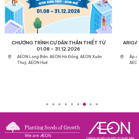
CHƯƠNG TRÌNH CƯ DÂN THÂN THIẾT TỪ
ARIGAT
01.08 – 31.12.2026
AEON Long Biên, AEON Hà Đông, AEON Xuân
Áp d
Thuỷ, AEON Huế
AEON