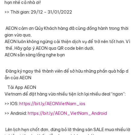
hạn
nhé
cả
nhà
ơi
!
>>
Thời
gian
: 29/12 – 31/01/2022
AEON
cảm
ơn
Qúy
Khách
hàng
đã
cùng
đồng
hành
trong
thời
gian
vừa
qua,
AEON
luôn
không
ngừng
cải
thiện
dịch
vụ
để
trở
nên
tốt
hơn
.
Vì
thế
,
Hãy
góp
ý AEON
qua QR code
bên
dưới
,
AEON
sẵn
sàng
lắng
nghe
bạn
Đăng
ký
ngay
thẻ
thành
viên
để
sở
hữu
những
phần
quà
hấp
d
ẫn
của
AEON
Tải
App AEON
Vietnam
để
đặt
hàng
vừa
nhiều
tiện
ích
lại
nhiều
deal “
ngon
”:
>> IOS:
https://bit.ly/AEONVietNam_ios
>> Android:
https://bit.ly/AEON_VietNam_Android
Lên
lịch
hẹn
chốt
đơn
,
đừng
bỏ
lỡ
tháng
săn
SALE
mua
nhiều
lờ