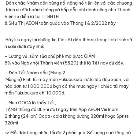
Đón
chào
Nhâm
dần
bùng
nổ
,
năng
nổ
tiến
lên
với
các
chương
trình
ưu
đãi
hoành
tráng
và
hấp
dẫn
chỉ
dành
riêng
cho
Thành
Viên
sẽ
diễn
ra
tại
TTBHTH
&
Siêu
Thị
AEON
toàn
quốc
vào
Tháng
1 & 2/2022
này
Hãy
lưu
ngay
lại
những
tin
tức
sốt
dẻo
thời
sự
trong
lịch
trình
să
n
sale
dưới
đây
nhé
:
– Lương
về
,
sắm
sửa
phủ
phê
mà
được
GIẢM
5%
vào
Ngày
hội
Thành
viên
(5&20)
thế
là
Tết
nay
đủ
đầy
.
–
Đón
Tết
Nhâm
dần
(
Mùng
2 –
Mùng
6)
Rinh
túi
may
mắn
Fukubukuro
,
rước
lộc
đầu
xuân
,
với
hóa
đơn
từ
1.000.000đ
bạn
có
thể
mua
ngay
1
chiếc
túi
may
mắn
Fukubukuro
chỉ
10.000đ.
– Mua COCA
là
thấy
Tết
,
TẶNG
thùng
đá
8L
khi
đặt
ngay
trên
App AEON Vietnam
2
thùng
(24
lon
) Coca-cola
không
đường
320ml
hoặc
Sprite
320ml
>>
Mỗi
đơn
hàng
nhận
tối
đa
2
phần
quà
.
Số
lượng
quà
tặng
có