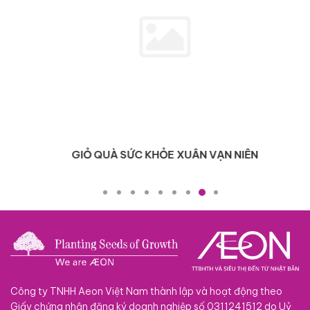
GIỎ QUÀ SỨC KHỎE XUÂN VẠN NIÊN
Công ty TNHH Aeon Việt Nam thành lập và hoạt động theo
Giấy chứng nhận đăng ký doanh nghiệp số 0311241512 do Uỷ