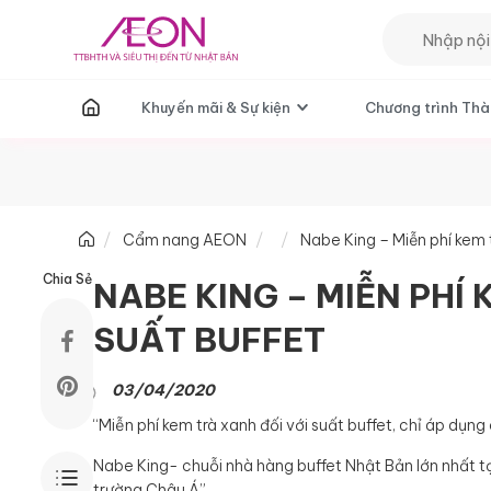
T
Khuyến mãi & Sự kiện
Chương trình Thà
Cẩm nang AEON
Nabe King – Miễn phí kem t
Chia Sẻ
NABE KING – MIỄN PHÍ
SUẤT BUFFET
03/04/2020
“Miễn phí kem trà xanh đối với suất buffet, chỉ áp dụ
Nabe King- chuỗi nhà hàng buffet Nhật Bản lớn nhất t
trường Châu Á”