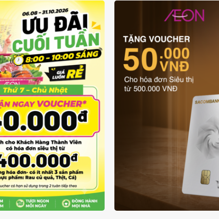
ƯU ĐÃI THẺ VẬT L
UÔN RẺ TỪ 6/8 - 31/10
SACOMBANK VIS