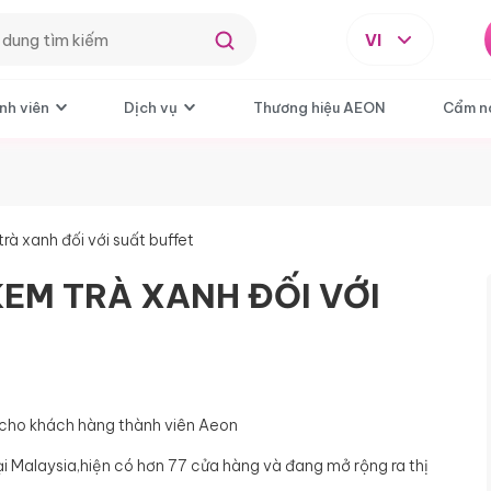
VI
nh viên
Dịch vụ
Thương hiệu AEON
Cẩm n
rà xanh đối với suất buffet
 KEM TRÀ XANH ĐỐI VỚI
ng cho khách hàng thành viên Aeon
ại Malaysia,hiện có hơn 77 cửa hàng và đang mở rộng ra thị