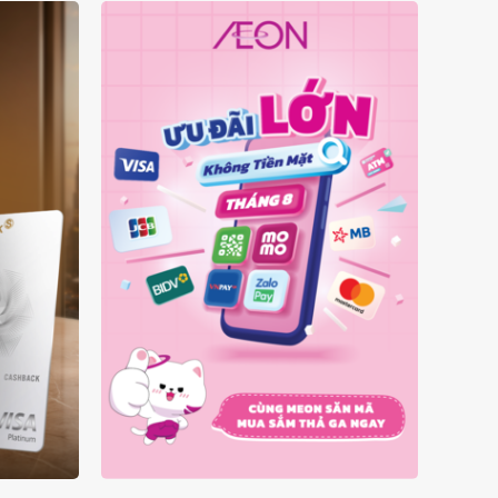
Ý
ƯU ĐÃI KHÔNG TIỀN MẶT
A
THÁNG 08.2026