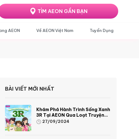
TÌM AEON GẦN BẠN
ang AEON
Về AEON Việt Nam
Tuyển Dụng
BÀI VIẾT MỚI NHẤT
Khám Phá Hành Trình Sống Xanh
3R Tại AEON Qua Loạt Truyện
Tranh Sinh Động Và Thú Vị
27/09/2024