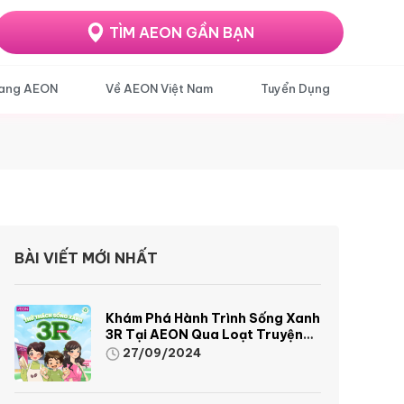
TÌM AEON GẦN BẠN
ang AEON
Về AEON Việt Nam
Tuyển Dụng
BÀI VIẾT MỚI NHẤT
Khám Phá Hành Trình Sống Xanh
3R Tại AEON Qua Loạt Truyện
Tranh Sinh Động Và Thú Vị
27/09/2024