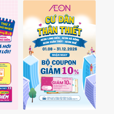
EKEND
CHƯƠNG TRÌNH CƯ DÂN THÂN
THIẾT TỪ 01.08 - 31.12.2026