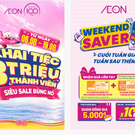
3 TRIỆU THÀNH VIÊN -
AEON LONG BIÊN - WE
IÊU SALE BÙNG NỔ
SAVER