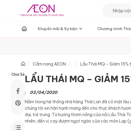
T
Khuyến mãi & Sự kiện
Chương trình Thà
Cẩm nang AEON
Lẩu Thái MQ – Giảm 15% 
Chia Sẻ
LẨU THÁI MQ – GIẢM 
03/04/2020
Nằm trong hệ thống nhà hàng Thái Lan đã có mặt lâu đờ
chúng tôi xin hân hạnh mang đến cho thực khách hươn
đại, trẻ trung. Từ hương thơm nồng của nồi Lẩu Thái 
nhiên, đến vị cay đượm ngọt ngào của các món Lạp (g