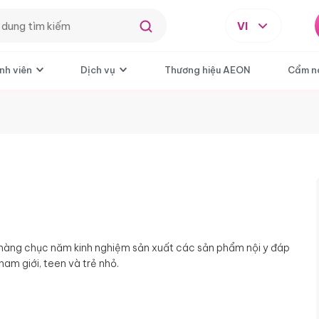
VI
nh viên
Dịch vụ
Thương hiệu AEON
Cẩm n
ó hàng chục năm kinh nghiệm sản xuất các sản phẩm nội y đáp
am giới, teen và trẻ nhỏ.