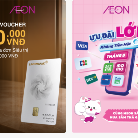
ƯU ĐÃI THẺ VẬT LÝ
ƯU ĐÃI KHÔNG TIỀN
SACOMBANK VISA
THÁNG 08.2026