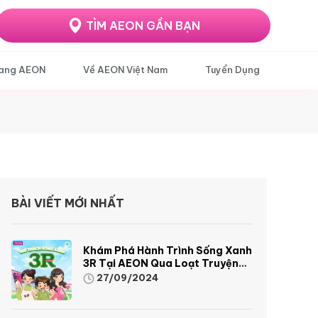
TÌM AEON GẦN BẠN
ang AEON
Về AEON Việt Nam
Tuyển Dụng
BÀI VIẾT MỚI NHẤT
Khám Phá Hành Trình Sống Xanh
3R Tại AEON Qua Loạt Truyện
Tranh Sinh Động Và Thú Vị
27/09/2024