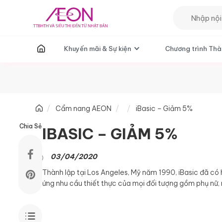
T
Khuyến mãi & Sự kiện
Chương trình Thà
Cẩm nang AEON
iBasic – Giảm 5%
Chia Sẻ
IBASIC – GIẢM 5%
03/04/2020
Thành lập tại Los Angeles, Mỹ năm 1990, iBasic đã c
ứng nhu cầu thiết thực của mọi đối tượng gồm phụ nữ, n