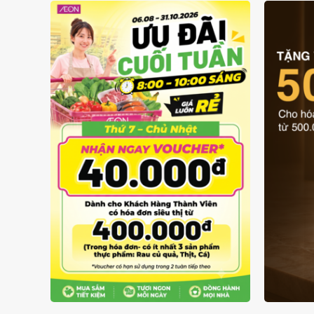
GIÁ LUÔN RẺ TỪ 6/8 - 31/10