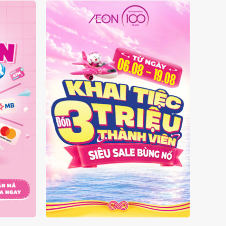
 MẶT
ĐÓN 3 TRIỆU THÀNH VIÊN -
SIÊU SALE BÙNG NỔ