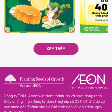
TRAO TẾT TRĂNG TRÒN GẮN
GIÁ LUÔN RẺ
KẾT 2026
XEM THÊM
Công ty TNHH Aeon Việt Nam thành lập và hoạt động theo
Giấy chứng nhận đăng ký doanh nghiệp số 0311241512 do Uỷ
ban nhân dân Thành phố Hồ Chí Minh cấp lần đầu tiên ngày