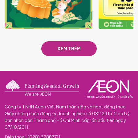
TRAO TẾT TRĂNG TRÒN GẮN
GIÁ LUÔN RẺ
KẾT 2026
XEM THÊM
Công ty TNHH Aeon Việt Nam thành lập và hoạt động theo
Giấy chứng nhận đăng ký doanh nghiệp số 0311241512 do Uỷ
ban nhân dân Thành phố Hồ Chí Minh cấp lần đầu tiên ngày
07/10/2011.
Điện thoại: (028) 62887711