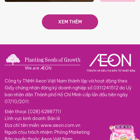
SACOMBANK VISA
THÁNG
XEM THÊM
Công ty TNHH Aeon Việt Nam thành lập và hoạt động theo
Giấy chứng nhận đăng ký doanh nghiệp số 0311241512 do Uỷ
ban nhân dân Thành phố Hồ Chí Minh cấp lần đầu tiên ngày
07/10/2011.
Điện thoại: (028) 62887711
Lĩnh vực kinh doanh: Bán lẻ
Địa chỉ tên miền: www.aeon.com.vn
Người chịu trách nhiệm: Phòng Marketing
Bản quyền thuộc Aeon Việt Nam.