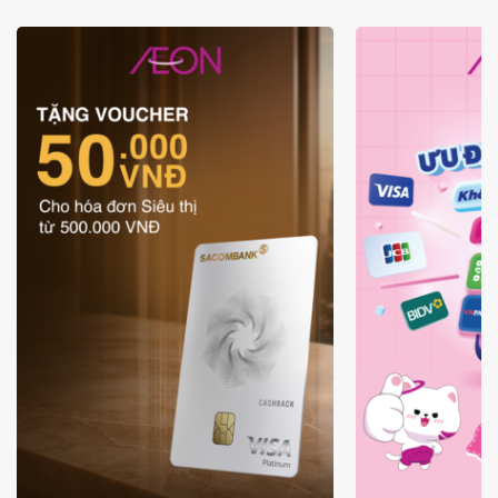
ƯU ĐÃI THẺ VẬT LÝ
ƯU ĐÃI KH