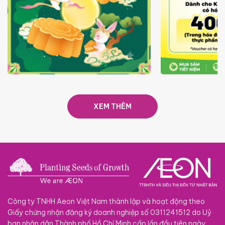
TRAO TẾT TRĂNG TRÒN GẮN
GIÁ LUÔN RẺ
KẾT 2026
XEM THÊM
Công ty TNHH Aeon Việt Nam thành lập và hoạt động theo
Giấy chứng nhận đăng ký doanh nghiệp số 0311241512 do Uỷ
ban nhân dân Thành phố Hồ Chí Minh cấp lần đầu tiên ngày