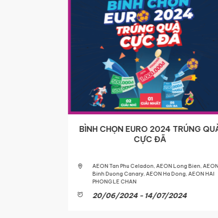
DAY
BÌNH CHỌN EURO 2024 TRÚNG QU
CỰC ĐÃ
Tan Phu
AEON Tan Phu Celadon, AEON Long Bien, AEON
ong Bien,
Binh Duong Canary, AEON Ha Dong, AEON HAI
 LE CHAN,
PHONG LE CHAN
g New City
20/06/2024 - 14/07/2024
3