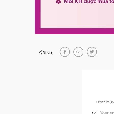
Share
Don’t mis