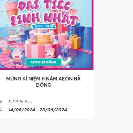
MỪNG KỈ NIỆM 5 NĂM AEON HÀ
ANNOUNCE
ĐÔNG
DATE OF 
AEON Ha Dong
AEON Tan 
Canary, A
14/06/2024 - 23/06/2024
Long Bie
Binh Duon