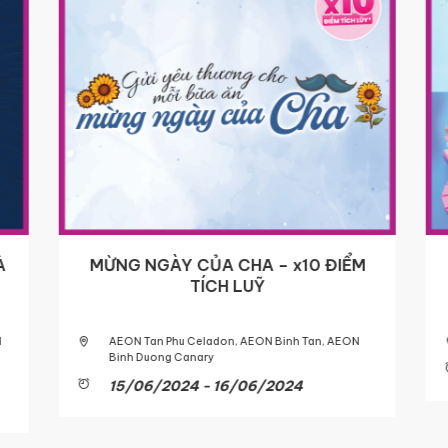
À
MỪNG NGÀY CỦA CHA – x10 ĐIỂM
TÍCH LUỸ
AEON Tan Phu Celadon, AEON Binh Tan, AEON
Binh Duong Canary
15/06/2024 - 16/06/2024