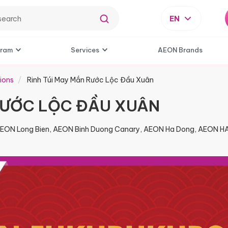
EN
gram
Services
AEON Brands
ions
Rinh Túi May Mắn Rước Lộc Đầu Xuân
 RƯỚC LỘC ĐẦU XUÂN
AEON Long Bien, AEON Binh Duong Canary, AEON Ha Dong, AEON 