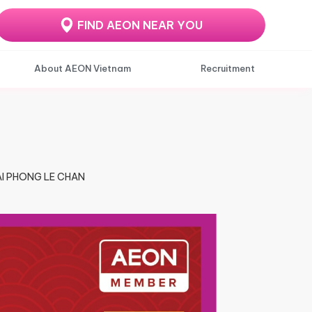
FIND AEON NEAR YOU
About AEON Vietnam
Recruitment
HAI PHONG LE CHAN