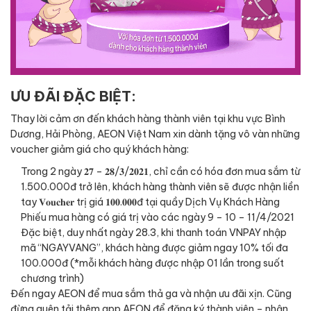
ƯU ĐÃI ĐẶC BIỆT:
Thay lời cảm ơn đến khách hàng thành viên tại khu vực Bình
Dương, Hải Phòng, AEON Việt Nam xin dành tặng vô vàn những
voucher giảm giá cho quý khách hàng:
Trong 2 ngày 𝟐𝟕 – 𝟐𝟖/𝟑/𝟐𝟎𝟐𝟏, chỉ cần có hóa đơn mua sắm từ
1.500.000đ trở lên, khách hàng thành viên sẽ được nhận liền
tay 𝐕𝐨𝐮𝐜𝐡𝐞𝐫 trị giá 𝟏𝟎𝟎.𝟎𝟎𝟎đ tại quầy Dịch Vụ Khách Hàng
Phiếu mua hàng có giá trị vào các ngày 9 – 10 – 11/4/2021
Đặc biệt, duy nhất ngày 28.3, khi thanh toán VNPAY nhập
mã “NGAYVANG”, khách hàng được giảm ngay 10% tối đa
100.000đ (*mỗi khách hàng được nhập 01 lần trong suốt
chương trình)
Đến ngay AEON để mua sắm thả ga và nhận ưu đãi xịn. Cũng
đừng quên tải thêm app AEON để đăng ký thành viên – nhận