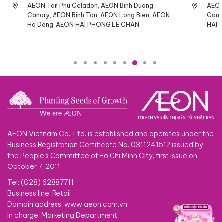
AEON Tan Phu Celadon, AEON Binh Duong
AEON
Canary, AEON Binh Tan, AEON Long Bien, AEON
Cana
Ha Dong, AEON HAI PHONG LE CHAN
HAI 
AEON Vietnam Co., Ltd. is established and operates under the
Business Registration Certificate No. 0311241512 issued by
the People's Committee of Ho Chi Minh City, first issue on
October 7, 2011.
Tel: (028) 62887711
Business line: Retail
Domain address: www.aeon.com.vn
In charge: Marketing Department