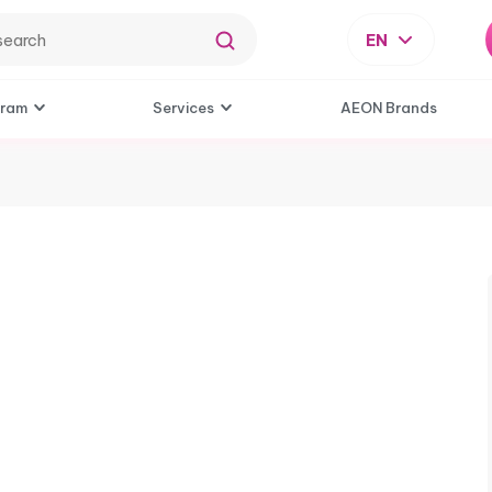
EN
gram
Services
AEON Brands