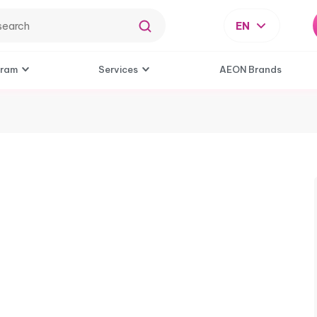
EN
gram
Services
AEON Brands