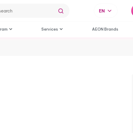
EN
gram
Services
AEON Brands