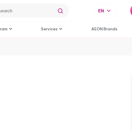
EN
gram
Services
AEON Brands