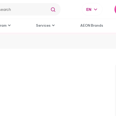
EN
gram
Services
AEON Brands