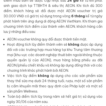
Điểm mua sắm sẽ được cập nhật sau
24 giờ
kể từ khi phát
sinh giao dịch tại TTBHTH & siêu thị AEON. Khi tích đủ 300
điểm, khách hàng sẽ đổi được một AEON voucher trị giá
30.000 VNĐ có giá trị sử dụng trong vòng
6 tháng
kể từ ngày
phát hành trên ứng dụng di động AEON VietNam. Khi tham gia
chương trình tích điểm của thành viên AEON, khách hàng cần
lưu ý những điều sau:
AEON voucher không quy đổi được thành tiền mặt.
Hoạt động tích lũy điểm thành viên sẽ
không
được áp dụng
đối với các trường hợp mua hàng tại khu Trung tâm thương
mại (khu vực các doanh nghiệp thuê bên ngoài không thuộc
quyền quản lý của AEON), mua hàng bằng phiếu ưu đãi
AEON/phiếu chiết khấu và không áp dụng đồng thời với các
chương trình khác phát hành bởi AEON.
Việc tích lũy điểm
không
áp dụng cho các sản phẩm sữa
thay thế sữa mẹ dưới 24 tháng tuổi, rượu, một số sản phẩm
bị cấm khuyến mãi theo quy định của Pháp luật và một số
sản phẩm Wellness.
Toàn bộ điểm tích lũy trong năm sẽ hết giá trị sử dụng vào
ngày 30/06 của năm sau.