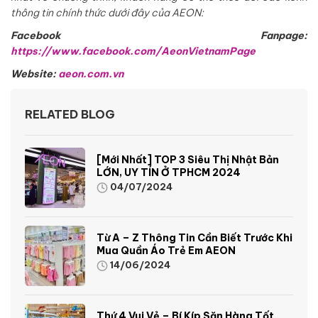
thông tin chính thức dưới đây của AEON:
Facebook Fanpage:
https://www.facebook.com/AeonVietnamPage
Website:
aeon.com.vn
RELATED BLOG
[Mới Nhất] TOP 3 Siêu Thị Nhật Bản
LỚN, UY TÍN Ở TPHCM 2024
04/07/2024
Từ A – Z Thông Tin Cần Biết Trước Khi
Mua Quần Áo Trẻ Em AEON
14/06/2024
Thứ 4 Vui Vẻ – Bí Kíp Săn Hàng Tốt