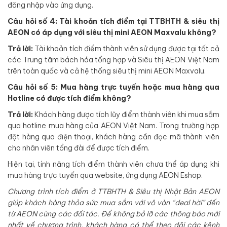
đăng nhập vào ứng dụng.
Câu hỏi số 4: Tài khoản tích điểm tại TTBHTH & siêu thị
AEON có áp dụng với siêu thị mini AEON Maxvalu không?
Trả lời:
Tài khoản tích điểm thành viên sử dụng được tại tất cả
các Trung tâm bách hóa tổng hợp và Siêu thị AEON Việt Nam
trên toàn quốc và cả hệ thống siêu thị mini AEON Maxvalu.
Câu hỏi số 5: Mua hàng trực tuyến hoặc mua hàng qua
Hotline có được tích điểm không?
Trả lời:
Khách hàng được tích lũy điểm thành viên khi mua sắm
qua hotline mua hàng của AEON Việt Nam. Trong trường hợp
đặt hàng qua điện thoại, khách hàng cần đọc mã thành viên
cho nhân viên tổng đài để được tích điểm.
Hiện tại, tính năng tích điểm thành viên chưa thể áp dụng khi
mua hàng trực tuyến qua website, ứng dụng AEON Eshop.
Chương trình tích điểm ở TTBHTH & Siêu thị Nhật Bản AEON
giúp khách hàng thỏa sức mua sắm với vô vàn “deal hời” đến
từ AEON cùng các đối tác. Để không bỏ lỡ các thông báo mới
nhất về chương trình, khách hàng có thể theo dõi các kênh