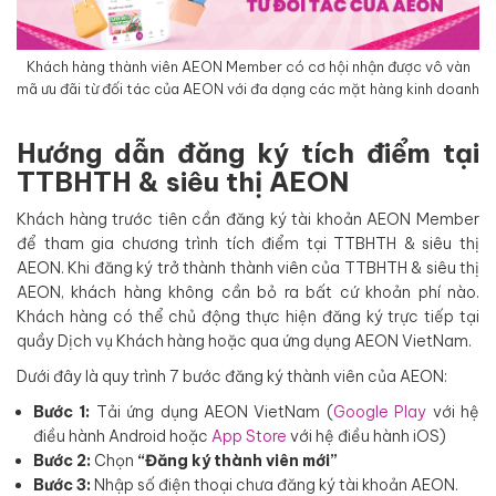
Khách hàng thành viên AEON Member có cơ hội nhận được vô vàn
mã ưu đãi từ đối tác của AEON với đa dạng các mặt hàng kinh doanh
Hướng dẫn đăng ký tích điểm tại
TTBHTH & siêu thị AEON
Khách hàng trước tiên cần đăng ký tài khoản AEON Member
để tham gia chương trình tích điểm tại TTBHTH & siêu thị
AEON. Khi đăng ký trở thành thành viên của TTBHTH & siêu thị
AEON, khách hàng không cần bỏ ra bất cứ khoản phí nào.
Khách hàng có thể chủ động thực hiện đăng ký trực tiếp tại
quầy Dịch vụ Khách hàng hoặc qua ứng dụng AEON VietNam.
Dưới đây là quy trình 7 bước đăng ký thành viên của AEON:
Bước 1:
Tải ứng dụng AEON VietNam (
Google Play
với hệ
điều hành Android hoặc
App Store
với hệ điều hành iOS)
Bước 2:
Chọn
“Đăng ký thành viên mới”
Bước 3:
Nhập số điện thoại chưa đăng ký tài khoản AEON.