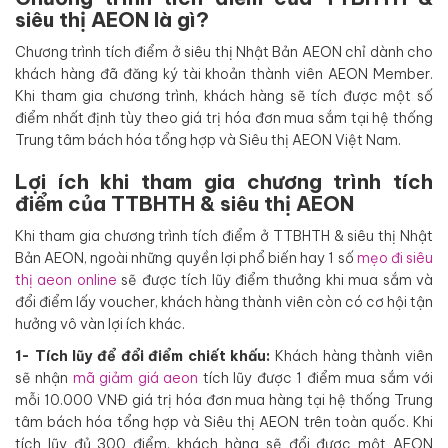
siêu thị AEON là gì?
Chương trình tích điểm ở siêu thị Nhật Bản AEON chỉ dành cho
khách hàng đã đăng ký tài khoản thành viên AEON Member.
Khi tham gia chương trình, khách hàng sẽ tích được một số
điểm nhất định tùy theo giá trị hóa đơn mua sắm tại hệ thống
Trung tâm bách hóa tổng hợp và Siêu thị AEON Việt Nam.
Lợi ích khi tham gia chương trình tích
điểm của TTBHTH & siêu thị AEON
Khi tham gia chương trình tích điểm ở TTBHTH & siêu thị Nhật
Bản AEON, ngoài những quyền lợi phổ biến hay 1 số
mẹo đi siêu
thị aeon online
sẽ được tích lũy điểm thưởng khi mua sắm và
đổi điểm lấy voucher, khách hàng thành viên còn có cơ hội tận
hưởng vô vàn lợi ích khác.
1- Tích lũy để đổi điểm chiết khấu:
Khách hàng thành viên
sẽ nhận
mã giảm giá aeon
tích lũy được 1 điểm mua sắm với
mỗi 10.000 VNĐ giá trị hóa đơn mua hàng tại hệ thống Trung
tâm bách hóa tổng hợp và Siêu thị AEON trên toàn quốc. Khi
tích lũy đủ 300 điểm, khách hàng sẽ đổi được một AEON